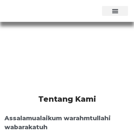
Tentang Kami
Public Expose
Tentang Kami
Assalamualaikum warahmtullahi
wabarakatuh