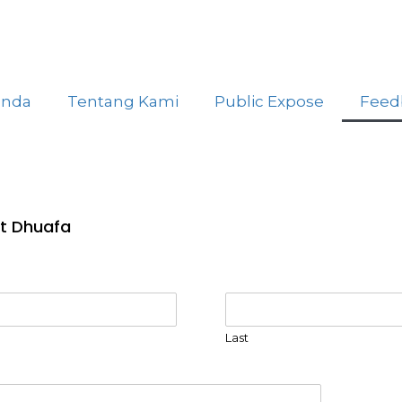
anda
Tentang Kami
Public Expose
Feed
t Dhuafa
Last