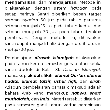
mengamalkan
, dan
mengajarkan
. Metode ini
dilaksanakan dengan sistem
halaqah
pada
setiap harinya. Santri diberikan beban target
setoran
ziyadah
30 juz pada tahun pertama,
setoran murajaah 15 juz pada tahun kedua, dan
setoran murajaah 30 juz pada tahun terakhir
pembinaan. Dengan metode itu, diharapkan
santri dapat menjadi hafiz dengan profil lulusan
mutqin
30 juz.
Pembelajaran
dirasah Islamiyah
dilaksanakan
pada tahun kedua semester genap atau ketika
santri duduk di Kelas XI.
Dirasah Islamiyah
mencakup
akidah
,
fikih
,
ulumul Qur’an
,
ulumul
hadits
,
ulumut tafsir
,
ushul fiqh
,
dan
sirah
.
Adapun pembelajaran bahasa dimaksud adalah
bahasa Arab yang mencakup
nahwu
,
sharf
,
muthala’ah
,
dan
imla
. Materi tersebut diajarkan
pada semester ganjil tahun kedua pembinaan.