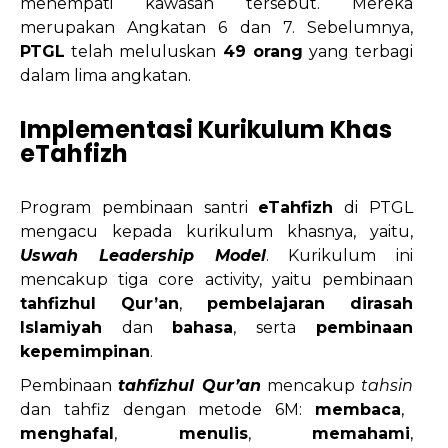
menempati kawasan tersebut. Mereka
merupakan Angkatan 6 dan 7. Sebelumnya,
PTGL
telah meluluskan
49 orang
yang terbagi
dalam lima angkatan.
Implementasi Kurikulum Khas
eTahfizh
Program pembinaan santri
eTahfizh
di PTGL
mengacu kepada kurikulum khasnya, yaitu,
Uswah Leadership Model
. Kurikulum ini
mencakup tiga core activity, yaitu pembinaan
tahfizhul Qur’an
,
pembelajaran dirasah
Islamiyah
dan
bahasa
, serta
pembinaan
kepemimpinan
.
Pembinaan
tahfizhul Qur’an
mencakup
tahsin
dan tahfiz dengan metode 6M:
membaca
,
menghafal
,
menulis
,
memahami
,