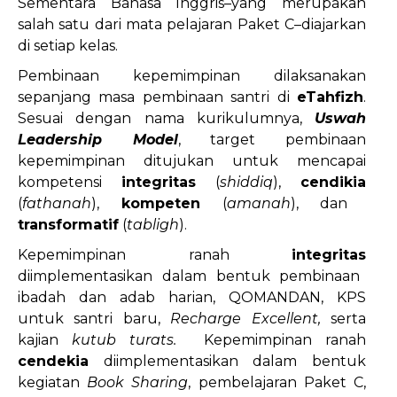
Sementara Bahasa Inggris–yang merupakan
salah satu dari mata pelajaran Paket C–diajarkan
di setiap kelas.
Pembinaan kepemimpinan dilaksanakan
sepanjang masa pembinaan santri di
eTahfizh
.
Sesuai dengan nama kurikulumnya,
Uswah
Leadership Model
, target pembinaan
kepemimpinan ditujukan untuk mencapai
kompetensi
integritas
(
shiddiq
),
cendikia
(
fathanah
),
kompeten
(
amanah
), dan
transformatif
(
tabligh
).
Kepemimpinan ranah
integritas
diimplementasikan dalam bentuk pembinaan
ibadah dan adab harian, QOMANDAN, KPS
untuk santri baru,
Recharge Excellent,
serta
kajian
kutub turats.
Kepemimpinan ranah
cendekia
diimplementasikan dalam bentuk
kegiatan
Book Sharing
, pembelajaran Paket C,