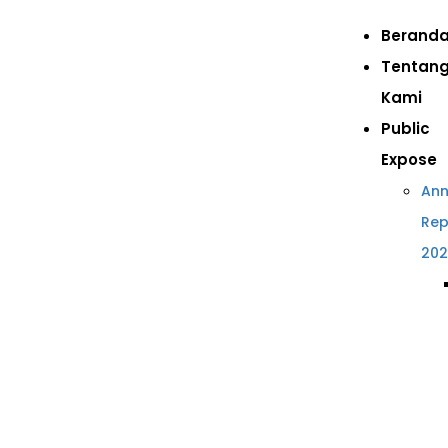
Berand
Tentan
Kami
Public
Expose
Ann
Rep
20